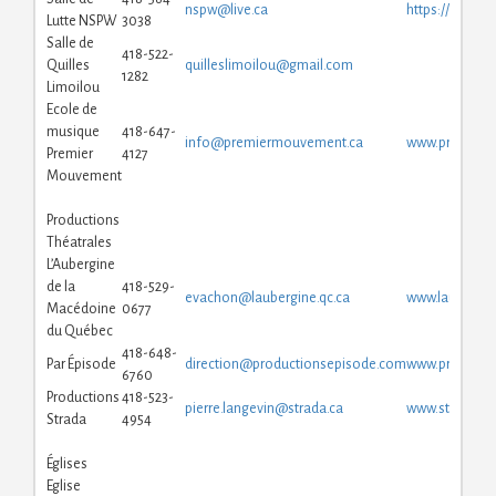
nspw@live.ca
https://www.
Lutte NSPW
3038
Salle de
418-522-
Quilles
quilleslimoilou@gmail.com
1282
Limoilou
Ecole de
musique
418-647-
info@premiermouvement.ca
www.premierm
Premier
4127
Mouvement
Productions
Théatrales
L’Aubergine
de la
418-529-
evachon@laubergine.qc.ca
www.laubergin
Macédoine
0677
du Québec
418-648-
Par Épisode
direction@productionsepisode.com
www.producti
6760
Productions
418-523-
pierre.langevin@strada.ca
www.strada.ca
Strada
4954
Églises
Eglise