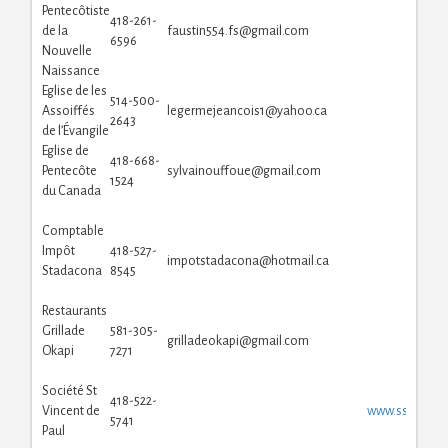
Pentecôtiste
418-261-
de la
faustin554.fs@gmail.com
6596
Nouvelle
Naissance
Eglise de les
514-500-
Assoiffés
legermejeancois1@yahoo.ca
2643
de l’Évangile
Eglise de
418-668-
Pentecôte
sylvainouffoue@gmail.com
1524
du Canada
Comptable
Impôt
418-527-
impotstadacona@hotmail.ca
Stadacona
8545
Restaurants
Grillade
581-305-
grilladeokapi@gmail.com
Okapi
7271
Société St
418-522-
Vincent de
www.ssvp-que
5741
Paul