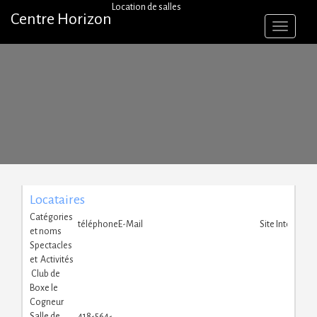
Skip
Location de salles
Centre Horizon
to
content
Locataires
Catégories
téléphone
E-Mail
Site Internet
et noms
Spectacles
et Activités
Club de
Boxe le
Cogneur
Salle de
418-564-