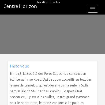
Skip
Location de salles
Centre Horizon
to
content
Historique
En 1948, la Société des Pères Capucins a construit un
édifice sur la 4e Rue à Québec pour accueillir surtout des
jeunes de Limoilou, qui est devenu par la suite la Salle
paroissiale de St-Charles-Limoilou. Le sport était
prioritaire, il y avait les quilles, un très grand gymnase
pour le badminton, le tennis etc, une salle pour les